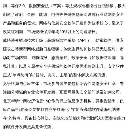
间，等保2.0、数据安全法（草案）等法规标准相继出台或酝酿，极大
刺激了政府、金融、能源、电信等关键信息基础设施行业对网络安全
产品和服务的需求。网络与信息安全软件开发作为技术核心，迎来了
政策红利期，市场规模保持年均20%以上的高速增长。
威胁演变驱动技术升级：高级持续性威胁（APT）、勒索软件、供应
链攻击等新型网络威胁日益猖獗，传统边界防护软件已无法应对。市
场对主动防御、威胁情报、态势感知、数据安全（如数据防泄漏、隐
私计算）以及云原生安全等领域的软件开发需求急剧上升。安全软件
正从“单点防御”向“智能、协同、主动”的整体解决方案演进。
竞争格局与供应主体：市场参与者主要包括综合性网络安全厂商、专
注细分领域的专业软件开发商、互联网巨头安全部门以及初创公司。
北京华研中商经济信息中心作为行业信息服务机构，其报告指出，供
应产品呈现“基础防护软件竞争红海化”与“新兴高端软件蓝海机遇并
存”的特点。具备核心算法、实战化攻防能力和行业解决方案整合能力
的软件开发商更具竞争优势。