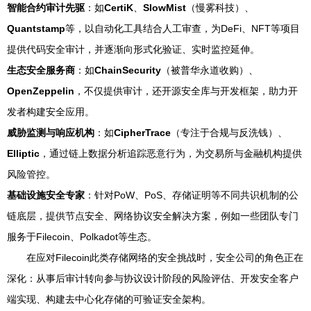
智能合约审计先驱
：如
CertiK
、
SlowMist
（慢雾科技）、
Quantstamp
等，以自动化工具结合人工审查，为DeFi、NFT等项目
提供代码安全审计，并逐渐向形式化验证、实时监控延伸。
生态安全服务商
：如
ChainSecurity
（被普华永道收购）、
OpenZeppelin
，不仅提供审计，还开源安全库与开发框架，助力开
发者构建安全应用。
威胁监测与响应机构
：如
CipherTrace
（专注于合规与反洗钱）、
Elliptic
，通过链上数据分析追踪恶意行为，为交易所与金融机构提供
风险管控。
基础设施安全专家
：针对PoW、PoS、存储证明等不同共识机制的公
链底层，提供节点安全、网络协议安全解决方案，例如一些团队专门
服务于Filecoin、Polkadot等生态。
在应对Filecoin此类存储网络的安全挑战时，安全公司的角色正在
深化：从事后审计转向参与协议设计阶段的风险评估、开发安全客户
端实现、构建去中心化存储的可验证安全架构。